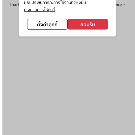
มอบประสบการณ์การใช้งานที่ดียิ่งขึ้น
loading
www.ktc.co.th
(see the
browser console
for more
ประกาศการใช้คุกกี้
information).
ตั้งค่าคุกกี้
ยอมรับ