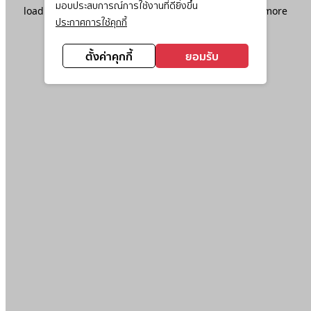
มอบประสบการณ์การใช้งานที่ดียิ่งขึ้น
loading
www.ktc.co.th
(see the
browser console
for more
ประกาศการใช้คุกกี้
information).
ตั้งค่าคุกกี้
ยอมรับ