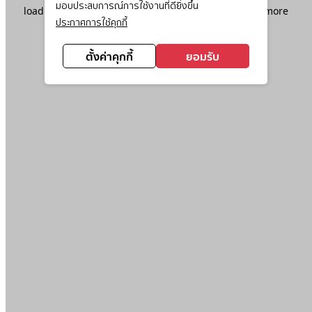
มอบประสบการณ์การใช้งานที่ดียิ่งขึ้น
loading
www.ktc.co.th
(see the
browser console
for more
ประกาศการใช้คุกกี้
information).
ตั้งค่าคุกกี้
ยอมรับ