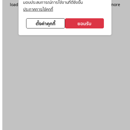
มอบประสบการณ์การใช้งานที่ดียิ่งขึ้น
loading
www.ktc.co.th
(see the
browser console
for more
ประกาศการใช้คุกกี้
information).
ตั้งค่าคุกกี้
ยอมรับ