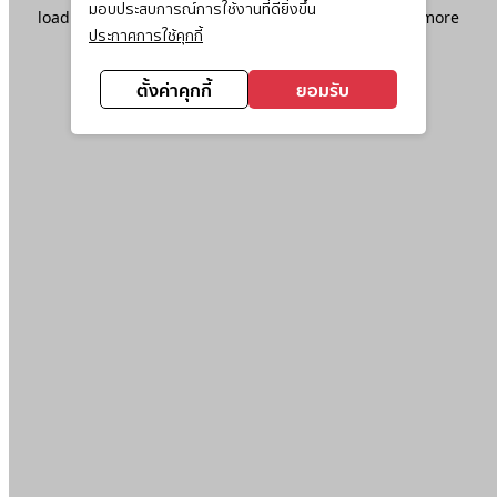
มอบประสบการณ์การใช้งานที่ดียิ่งขึ้น
loading
www.ktc.co.th
(see the
browser console
for more
ประกาศการใช้คุกกี้
information).
ตั้งค่าคุกกี้
ยอมรับ