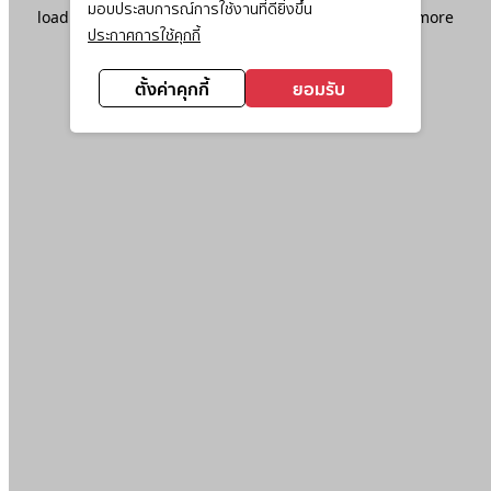
มอบประสบการณ์การใช้งานที่ดียิ่งขึ้น
loading
www.ktc.co.th
(see the
browser console
for more
ประกาศการใช้คุกกี้
information).
ตั้งค่าคุกกี้
ยอมรับ