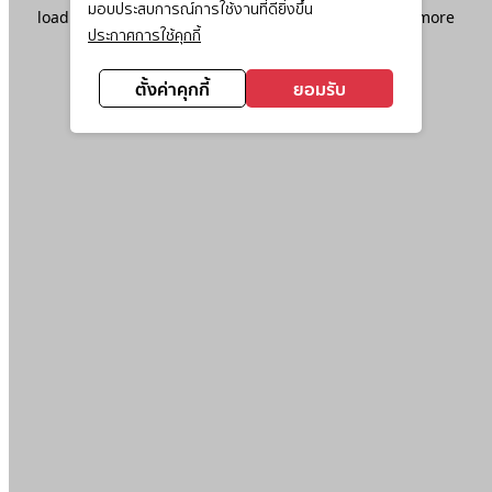
มอบประสบการณ์การใช้งานที่ดียิ่งขึ้น
loading
www.ktc.co.th
(see the
browser console
for more
ประกาศการใช้คุกกี้
information).
ตั้งค่าคุกกี้
ยอมรับ