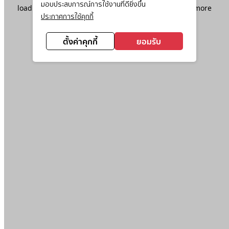
มอบประสบการณ์การใช้งานที่ดียิ่งขึ้น
loading
www.ktc.co.th
(see the
browser console
for more
ประกาศการใช้คุกกี้
information).
ตั้งค่าคุกกี้
ยอมรับ