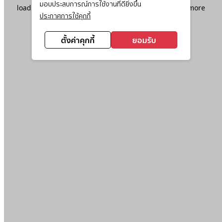
มอบประสบการณ์การใช้งานที่ดียิ่งขึ้น
loading
www.ktc.co.th
(see the
browser console
for more
ประกาศการใช้คุกกี้
information).
ตั้งค่าคุกกี้
ยอมรับ