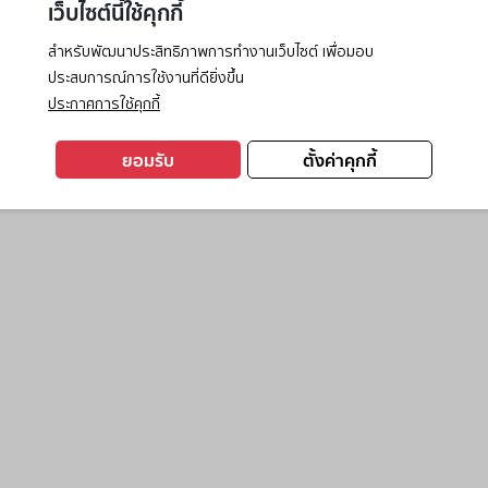
เว็บไซต์นี้ใช้คุกกี้
สำหรับพัฒนาประสิทธิภาพการทำงานเว็บไซต์ เพื่อมอบ
ประสบการณ์การใช้งานที่ดียิ่งขึ้น
exception has occurred while loading
www.ktc.co.th
(see the
browse
ประกาศการใช้คุกกี้
ยอมรับ
ตั้งค่าคุกกี้