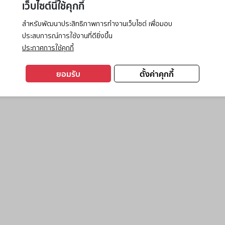
เว็บไซต์นี้ใช้คุกกี้
สำหรับพัฒนาประสิทธิภาพการทำงานเว็บไซต์ เพื่อมอบ
ประสบการณ์การใช้งานที่ดียิ่งขึ้น
exception has occurred while loading
www.ktc.co.th
(see the
browse
ประกาศการใช้คุกกี้
ยอมรับ
ตั้งค่าคุกกี้