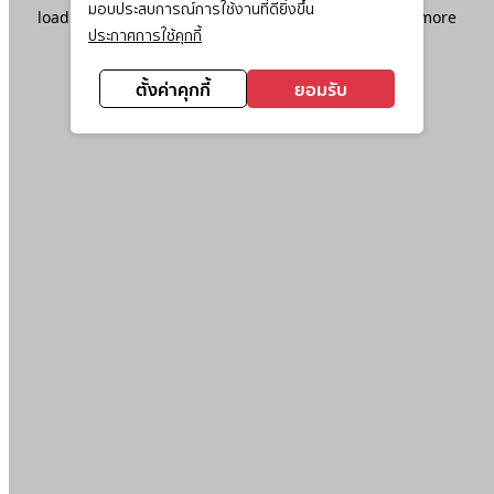
มอบประสบการณ์การใช้งานที่ดียิ่งขึ้น
loading
www.ktc.co.th
(see the
browser console
for more
ประกาศการใช้คุกกี้
information).
ตั้งค่าคุกกี้
ยอมรับ