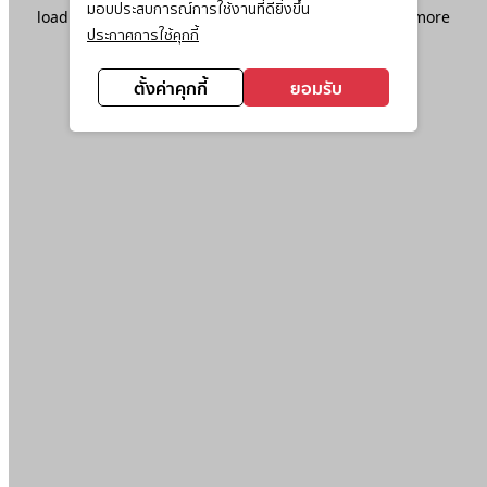
มอบประสบการณ์การใช้งานที่ดียิ่งขึ้น
loading
www.ktc.co.th
(see the
browser console
for more
ประกาศการใช้คุกกี้
information).
ตั้งค่าคุกกี้
ยอมรับ