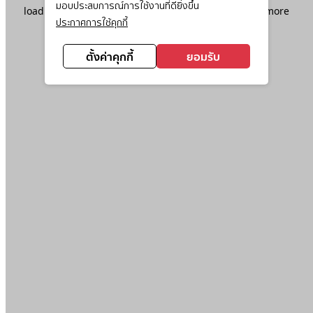
มอบประสบการณ์การใช้งานที่ดียิ่งขึ้น
loading
www.ktc.co.th
(see the
browser console
for more
ประกาศการใช้คุกกี้
information).
ตั้งค่าคุกกี้
ยอมรับ