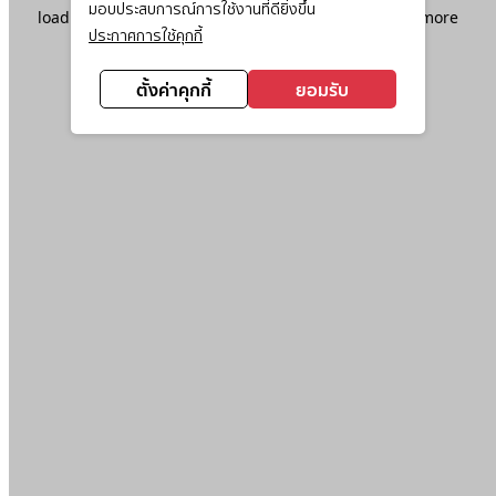
มอบประสบการณ์การใช้งานที่ดียิ่งขึ้น
loading
www.ktc.co.th
(see the
browser console
for more
ประกาศการใช้คุกกี้
information).
ตั้งค่าคุกกี้
ยอมรับ