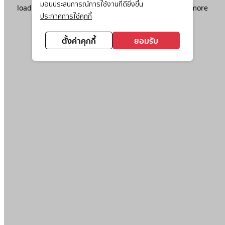
มอบประสบการณ์การใช้งานที่ดียิ่งขึ้น
loading
www.ktc.co.th
(see the
browser console
for more
ประกาศการใช้คุกกี้
information).
ตั้งค่าคุกกี้
ยอมรับ