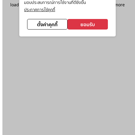
มอบประสบการณ์การใช้งานที่ดียิ่งขึ้น
loading
www.ktc.co.th
(see the
browser console
for more
ประกาศการใช้คุกกี้
information).
ตั้งค่าคุกกี้
ยอมรับ