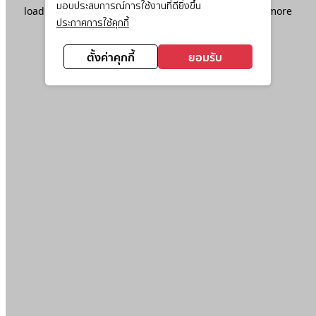
มอบประสบการณ์การใช้งานที่ดียิ่งขึ้น
loading
www.ktc.co.th
(see the
browser console
for more
ประกาศการใช้คุกกี้
information).
ตั้งค่าคุกกี้
ยอมรับ