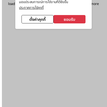
มอบประสบการณ์การใช้งานที่ดียิ่งขึ้น
loading
www.ktc.co.th
(see the
browser console
for more
ประกาศการใช้คุกกี้
information).
ตั้งค่าคุกกี้
ยอมรับ