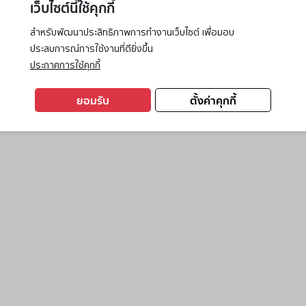
เว็บไซต์นี้ใช้คุกกี้
สำหรับพัฒนาประสิทธิภาพการทำงานเว็บไซต์ เพื่อมอบ
ประสบการณ์การใช้งานที่ดียิ่งขึ้น
exception has occurred while loading
www.ktc.co.th
(see the
browse
ประกาศการใช้คุกกี้
ยอมรับ
ตั้งค่าคุกกี้