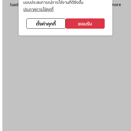
มอบประสบการณ์การใช้งานที่ดียิ่งขึ้น
loading
www.ktc.co.th
(see the
browser console
for more
ประกาศการใช้คุกกี้
information).
ตั้งค่าคุกกี้
ยอมรับ