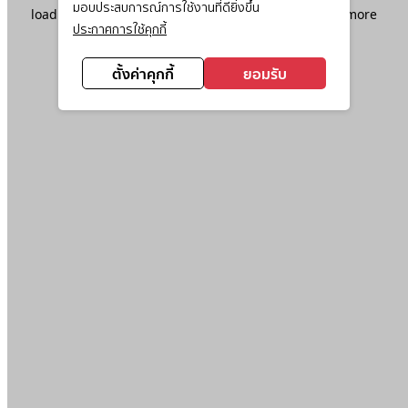
มอบประสบการณ์การใช้งานที่ดียิ่งขึ้น
loading
www.ktc.co.th
(see the
browser console
for more
ประกาศการใช้คุกกี้
information).
ตั้งค่าคุกกี้
ยอมรับ