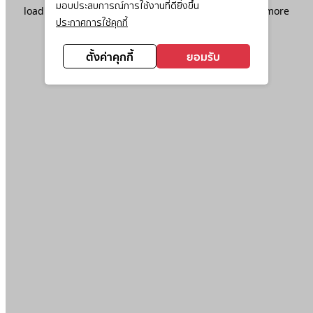
มอบประสบการณ์การใช้งานที่ดียิ่งขึ้น
loading
www.ktc.co.th
(see the
browser console
for more
ประกาศการใช้คุกกี้
information).
ตั้งค่าคุกกี้
ยอมรับ