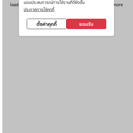
มอบประสบการณ์การใช้งานที่ดียิ่งขึ้น
loading
www.ktc.co.th
(see the
browser console
for more
ประกาศการใช้คุกกี้
information).
ตั้งค่าคุกกี้
ยอมรับ