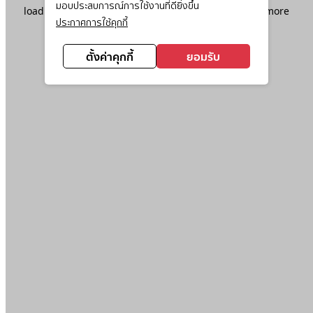
มอบประสบการณ์การใช้งานที่ดียิ่งขึ้น
loading
www.ktc.co.th
(see the
browser console
for more
ประกาศการใช้คุกกี้
information).
ตั้งค่าคุกกี้
ยอมรับ