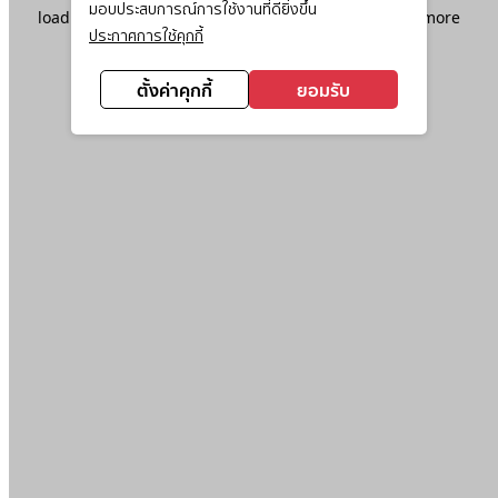
มอบประสบการณ์การใช้งานที่ดียิ่งขึ้น
loading
www.ktc.co.th
(see the
browser console
for more
ประกาศการใช้คุกกี้
information).
ตั้งค่าคุกกี้
ยอมรับ