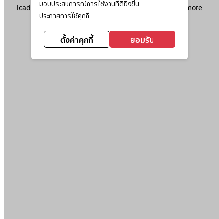
มอบประสบการณ์การใช้งานที่ดียิ่งขึ้น
loading
www.ktc.co.th
(see the
browser console
for more
ประกาศการใช้คุกกี้
information).
ตั้งค่าคุกกี้
ยอมรับ