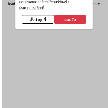
มอบประสบการณ์การใช้งานที่ดียิ่งขึ้น
loading
www.ktc.co.th
(see the
browser console
for more
ประกาศการใช้คุกกี้
information).
ตั้งค่าคุกกี้
ยอมรับ