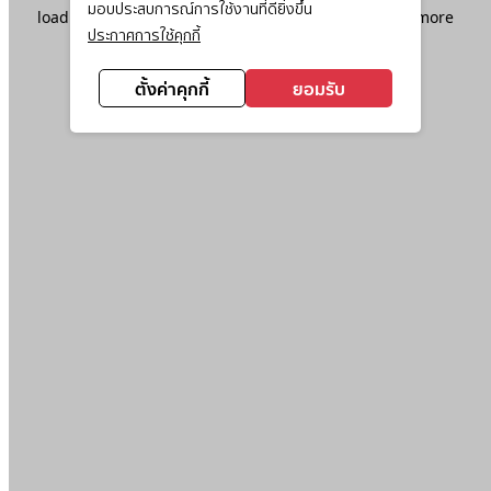
มอบประสบการณ์การใช้งานที่ดียิ่งขึ้น
loading
www.ktc.co.th
(see the
browser console
for more
ประกาศการใช้คุกกี้
information).
ตั้งค่าคุกกี้
ยอมรับ