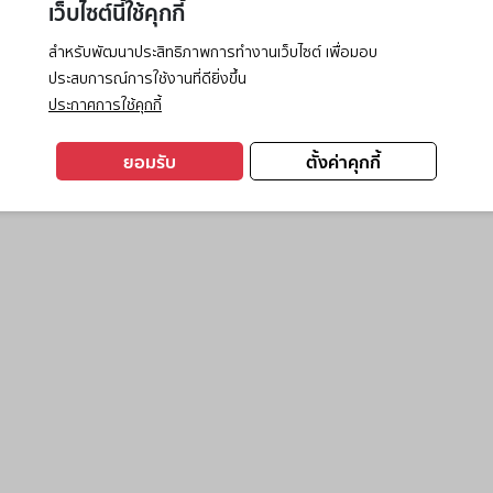
เว็บไซต์นี้ใช้คุกกี้
สำหรับพัฒนาประสิทธิภาพการทำงานเว็บไซต์ เพื่อมอบ
ประสบการณ์การใช้งานที่ดียิ่งขึ้น
exception has occurred while loading
www.ktc.co.th
(see the
browse
ประกาศการใช้คุกกี้
ยอมรับ
ตั้งค่าคุกกี้