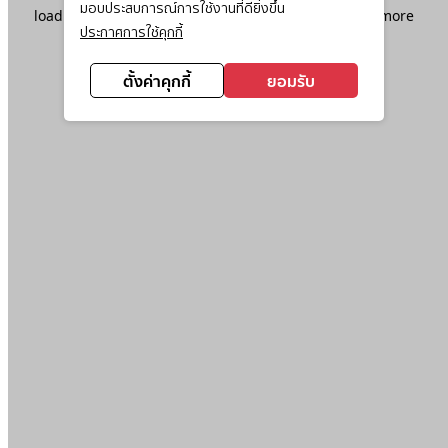
มอบประสบการณ์การใช้งานที่ดียิ่งขึ้น
loading
www.ktc.co.th
(see the
browser console
for more
ประกาศการใช้คุกกี้
information).
ตั้งค่าคุกกี้
ยอมรับ