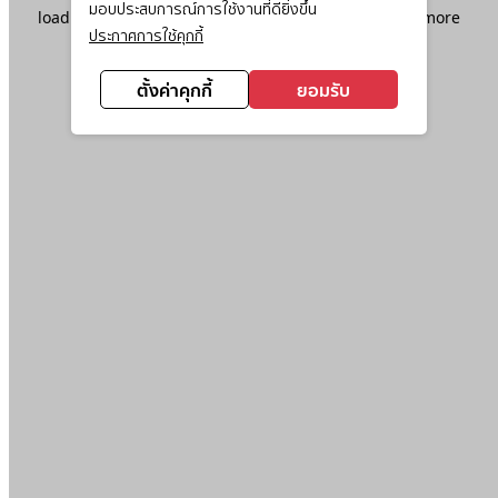
มอบประสบการณ์การใช้งานที่ดียิ่งขึ้น
loading
www.ktc.co.th
(see the
browser console
for more
ประกาศการใช้คุกกี้
information).
ตั้งค่าคุกกี้
ยอมรับ