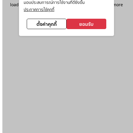
มอบประสบการณ์การใช้งานที่ดียิ่งขึ้น
loading
www.ktc.co.th
(see the
browser console
for more
ประกาศการใช้คุกกี้
information).
ตั้งค่าคุกกี้
ยอมรับ