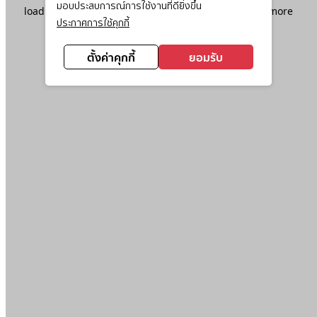
มอบประสบการณ์การใช้งานที่ดียิ่งขึ้น
loading
www.ktc.co.th
(see the
browser console
for more
ประกาศการใช้คุกกี้
information).
ตั้งค่าคุกกี้
ยอมรับ