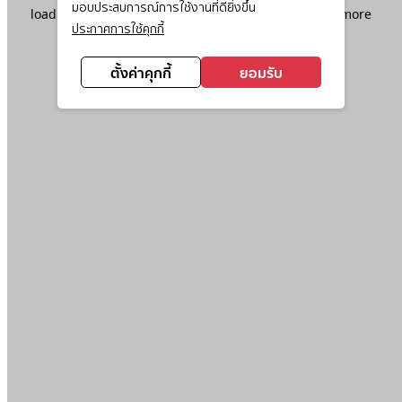
มอบประสบการณ์การใช้งานที่ดียิ่งขึ้น
loading
www.ktc.co.th
(see the
browser console
for more
ประกาศการใช้คุกกี้
information).
ตั้งค่าคุกกี้
ยอมรับ