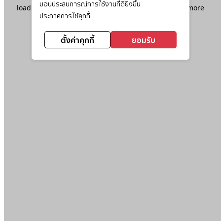
มอบประสบการณ์การใช้งานที่ดียิ่งขึ้น
loading
www.ktc.co.th
(see the
browser console
for more
ประกาศการใช้คุกกี้
information).
ตั้งค่าคุกกี้
ยอมรับ