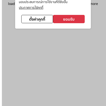
มอบประสบการณ์การใช้งานที่ดียิ่งขึ้น
loading
www.ktc.co.th
(see the
browser console
for more
ประกาศการใช้คุกกี้
information).
ตั้งค่าคุกกี้
ยอมรับ