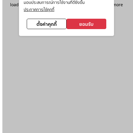
มอบประสบการณ์การใช้งานที่ดียิ่งขึ้น
loading
www.ktc.co.th
(see the
browser console
for more
ประกาศการใช้คุกกี้
information).
ตั้งค่าคุกกี้
ยอมรับ