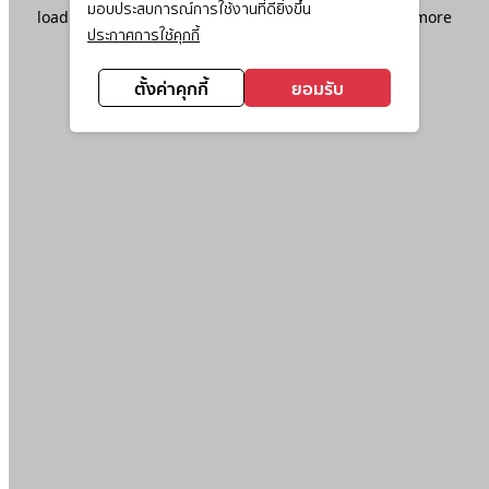
มอบประสบการณ์การใช้งานที่ดียิ่งขึ้น
loading
www.ktc.co.th
(see the
browser console
for more
ประกาศการใช้คุกกี้
information).
ตั้งค่าคุกกี้
ยอมรับ