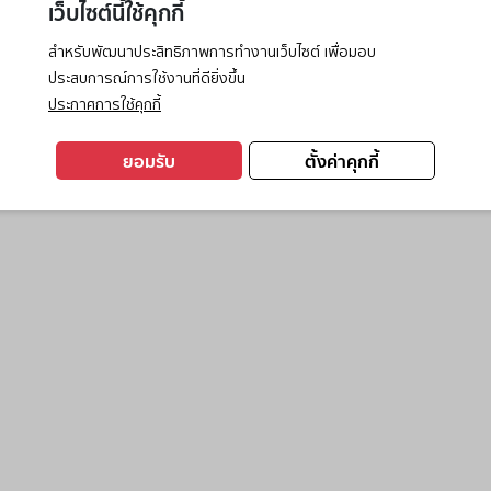
เว็บไซต์นี้ใช้คุกกี้
สำหรับพัฒนาประสิทธิภาพการทำงานเว็บไซต์ เพื่อมอบ
ประสบการณ์การใช้งานที่ดียิ่งขึ้น
exception has occurred while loading
www.ktc.co.th
(see the
browse
ประกาศการใช้คุกกี้
ยอมรับ
ตั้งค่าคุกกี้