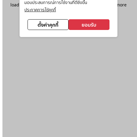
มอบประสบการณ์การใช้งานที่ดียิ่งขึ้น
loading
www.ktc.co.th
(see the
browser console
for more
ประกาศการใช้คุกกี้
information).
ตั้งค่าคุกกี้
ยอมรับ