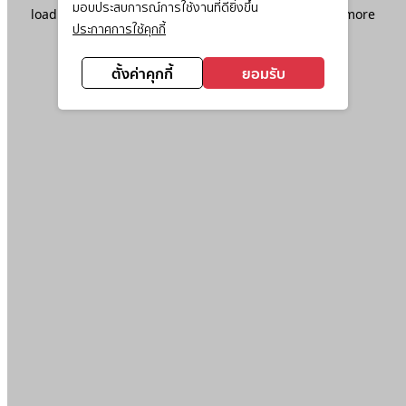
มอบประสบการณ์การใช้งานที่ดียิ่งขึ้น
loading
www.ktc.co.th
(see the
browser console
for more
ประกาศการใช้คุกกี้
information).
ตั้งค่าคุกกี้
ยอมรับ