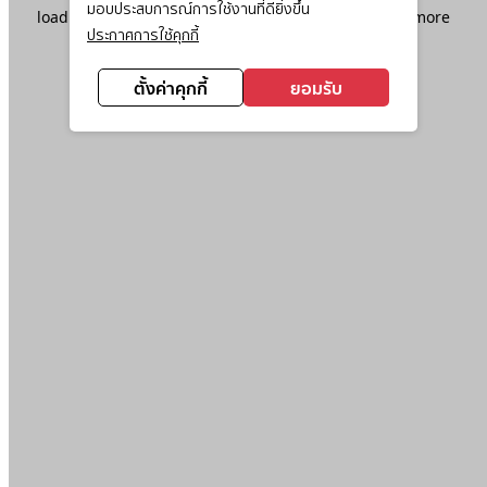
มอบประสบการณ์การใช้งานที่ดียิ่งขึ้น
loading
www.ktc.co.th
(see the
browser console
for more
ประกาศการใช้คุกกี้
information).
ตั้งค่าคุกกี้
ยอมรับ