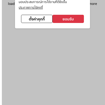
มอบประสบการณ์การใช้งานที่ดียิ่งขึ้น
loading
www.ktc.co.th
(see the
browser console
for more
ประกาศการใช้คุกกี้
information).
ตั้งค่าคุกกี้
ยอมรับ