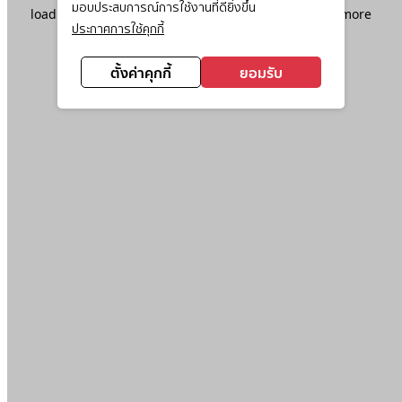
มอบประสบการณ์การใช้งานที่ดียิ่งขึ้น
loading
www.ktc.co.th
(see the
browser console
for more
ประกาศการใช้คุกกี้
information).
ตั้งค่าคุกกี้
ยอมรับ