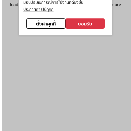
มอบประสบการณ์การใช้งานที่ดียิ่งขึ้น
loading
www.ktc.co.th
(see the
browser console
for more
ประกาศการใช้คุกกี้
information).
ตั้งค่าคุกกี้
ยอมรับ