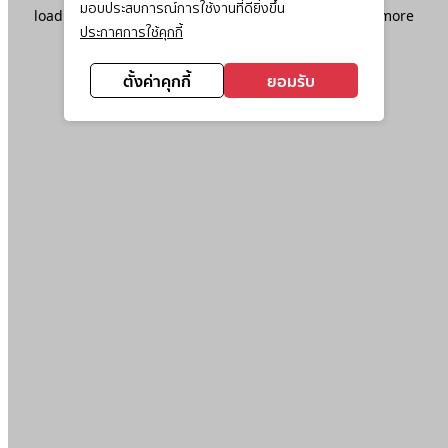
มอบประสบการณ์การใช้งานที่ดียิ่งขึ้น
loading
www.ktc.co.th
(see the
browser console
for more
ประกาศการใช้คุกกี้
information).
ตั้งค่าคุกกี้
ยอมรับ