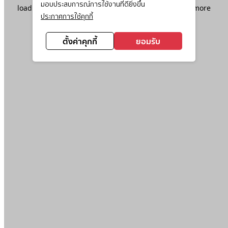
มอบประสบการณ์การใช้งานที่ดียิ่งขึ้น
loading
www.ktc.co.th
(see the
browser console
for more
ประกาศการใช้คุกกี้
information).
ตั้งค่าคุกกี้
ยอมรับ