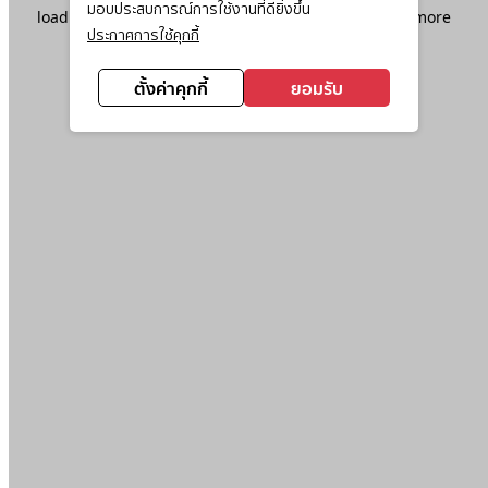
มอบประสบการณ์การใช้งานที่ดียิ่งขึ้น
loading
www.ktc.co.th
(see the
browser console
for more
ประกาศการใช้คุกกี้
information).
ตั้งค่าคุกกี้
ยอมรับ