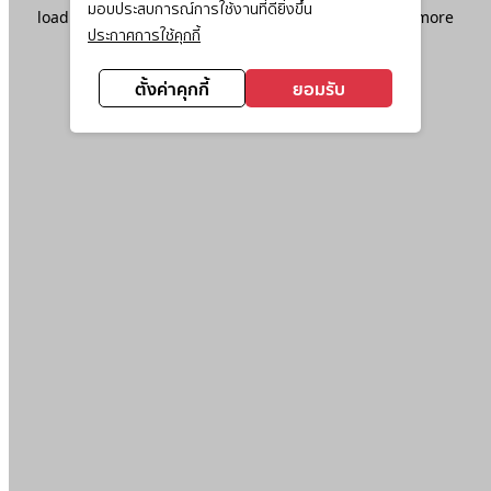
มอบประสบการณ์การใช้งานที่ดียิ่งขึ้น
loading
www.ktc.co.th
(see the
browser console
for more
ประกาศการใช้คุกกี้
information).
ตั้งค่าคุกกี้
ยอมรับ